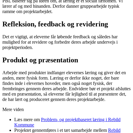
PBL baserer sig på ideen om, at læring er et socialt fænomen. Vi
lærer af og med hinanden. Derfor danner gruppearbejde typisk
ramme om projektarbejdet.
Refleksion, feedback og revidering
Det er vigtigt, at eleverne får løbende feedback og således har
mulighed for at revidere og forbedre deres arbejde undervejs i
projektperioden.
Produkt og præsentation
Arbejde med produkter indfanger elevernes læring og giver det en
anden, mere fysisk form. Læring er derfor ikke noget, der bare
findes inde i elevernes hoveder, men også noget fysisk, der
frembringes gennem deres arbejde. Endvidere bør et projekt afsluttes
med en præsentation, så eleverne får lejlighed til at præsentere det,
de har lært og produceret gennem deres projektarbejde.
Mere viden
Læs mere om
Problem- og projektbaseret læring i Rebild
Kommune
Projektet gennemføres i et tæt samarbejde mellem
Rebild