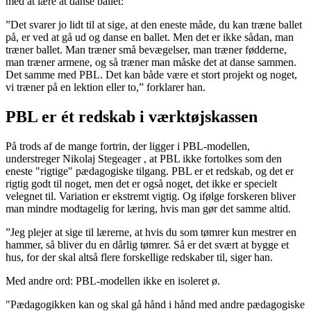
med at lære at danse ballet:
”Det svarer jo lidt til at sige, at den eneste måde, du kan træne ballet
på, er ved at gå ud og danse en ballet. Men det er ikke sådan, man
træner ballet. Man træner små bevægelser, man træner fødderne,
man træner armene, og så træner man måske det at danse sammen.
Det samme med PBL. Det kan både være et stort projekt og noget,
vi træner på en lektion eller to,” forklarer han.
PBL er ét redskab i værktøjskassen
På trods af de mange fortrin, der ligger i PBL-modellen,
understreger Nikolaj Stegeager , at PBL ikke fortolkes som den
eneste "rigtige" pædagogiske tilgang. PBL er et redskab, og det er
rigtig godt til noget, men det er også noget, det ikke er specielt
velegnet til. Variation er ekstremt vigtig. Og ifølge forskeren bliver
man mindre modtagelig for læring, hvis man gør det samme altid.
”Jeg plejer at sige til lærerne, at hvis du som tømrer kun mestrer en
hammer, så bliver du en dårlig tømrer. Så er det svært at bygge et
hus, for der skal altså flere forskellige redskaber til, siger han.
Med andre ord: PBL-modellen ikke en isoleret ø.
"Pædagogikken kan og skal gå hånd i hånd med andre pædagogiske