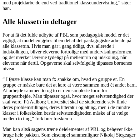
med projektarbejde end ved traditionel klasseundervisning,” siger
han.
Alle klassetrin deltager
For at få det fulde udbytte af PBL som pædagogisk model er det
vigtigt, at modellen gøres til en del af det pædagogiske arbejde på
alle klassetrin. Hvis man går i gang tidligt, dvs. allerede i
indskolingen, bliver eleverne fortrolige med undervisningsformen,
og det mærker lærerne tydeligt på mellemtrin og udskoling, når
eleverne når dertil. Opgaverne skal selvfølgelig tilpasses børnenes
niveau.
” I første klasse kan man fx snakke om, hvad en gruppe er. En
gruppe er måske bare det at lære at være sammen med ét andet barn.
At arbejde sammen to og to er den simpleste form for
gruppearbejde. Man tilpasser også, hvor meget selvstændighed der
skal være. På Aalborg Universitet skal de studerende selv finde
deres problemstillinger, deres litteratur og alting, men i de mindre
klasser i folkeskolen består selvstændigheden måske af at vælge
mellem to ting,” forklarer forskeren.
Man kan altså sagtens træne delelementer af PBL og behøver ikke
bruge hele pakken. Som eksempel sammenligner Nikolaj Stegeager