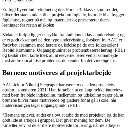
En fugl flyver ind i vinduet og dør. For en 3.-klasse, som ser det,
bliver det startskuddet til et projekt om fugleliv, hvor de bl.a. bygger
fuglehuse, regner på mål og materialer og præsenterer deres
løsninger for resten af skolen.
Sådan et forløb ligger et stykke fra traditionel klasseundervisning og
er et godt eksempel på den type undervisning, forskere fra AAU er
fordybet i sammen med lærere og ledelse på de otte folkeskoler i
Rebild Kommune. Udgangspunktet er problembaseret læring (PBL)
og består i helt korte træk af, at eleverne lærer ved at samarbejde
med andre om at løse problemer, de kender fra det virkelige liv.
Børnene motiveres af projektarbejde
AAU-lektor Nikolaj Stegeager har været med siden projektets
opstart i sommeren 2021. Han fortæller, at en lang række interview
med børn fra både indskoling, mellemtrin og udskoling peger på, at
børnene bliver mere motiverede og gladere for at gå i skole, når
undervisningen tager udgangspunkt i PBL:
”Børnene oplever, at det er sjovt at arbejde med projekter, og de kan
godt lide at arbejde i grupper. Det giver mening for dem. De
fortæller selv, at de er mere motiverede for læring, når de arbejder