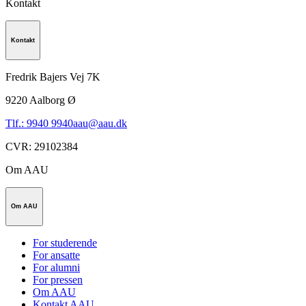
Kontakt
Kontakt
Fredrik Bajers Vej 7K
9220
Aalborg Ø
Tlf.: 9940 9940
aau@aau.dk
CVR
:
29102384
Om AAU
Om AAU
For studerende
For ansatte
For alumni
For pressen
Om AAU
Kontakt AAU