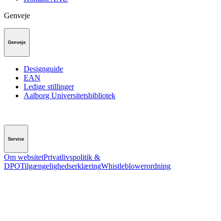
Genveje
Genveje
Designguide
EAN
Ledige stillinger
Aalborg Universitetsbibliotek
Service
Om websitet
Privatlivspolitik &
DPO
Tilgængelighedserklæring
Whistleblowerordning